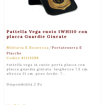
+ Visualizza
Pattella Vega cuoio 1WH110 con
placca Guardie Giurate
/
Militaria E Sicurezza
Portatessera E
Placche
Codice 81113088
pattella vega in cuoio porta placca con
placca guardia giurata. larghezza 7,5 cm,
altezza 11 cm. peso lordo: 7...
Disponibilità 2 Pz