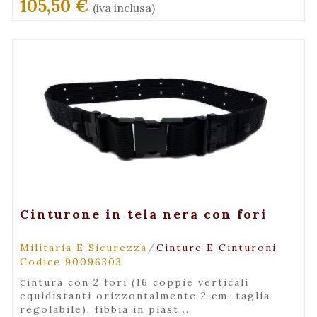
105,50 €
(iva inclusa)
+ Visualizza
Cinturone in tela nera con fori
/
Militaria E Sicurezza
Cinture E Cinturoni
Codice 90096303
cintura con 2 fori (16 coppie verticali
equidistanti orizzontalmente 2 cm, taglia
regolabile). fibbia in plast...