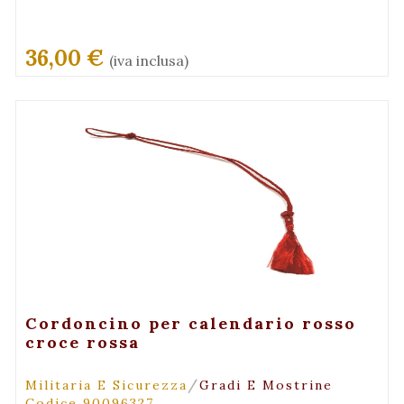
36,00 €
(iva inclusa)
+ Visualizza
Cordoncino per calendario rosso
croce rossa
/
Militaria E Sicurezza
Gradi E Mostrine
Codice 90096327