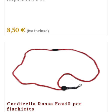
Disponibilità 8 Pz
8,50 €
(iva inclusa)
+ Visualizza
Cordicella Rossa Fox40 per
fischietto