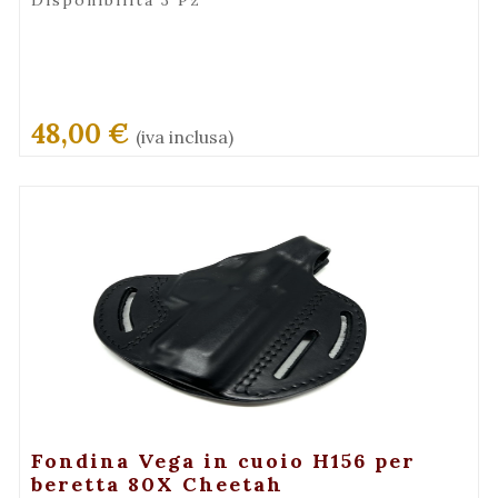
Disponibilità 3 Pz
48,00 €
(iva inclusa)
+ Maggiori Dettagli
Fondina Vega in cuoio H156 per
beretta 80X Cheetah