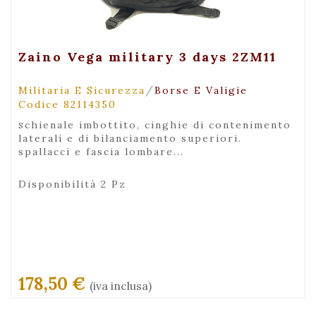
+ Maggiori Dettagli
Zaino Vega military 3 days 2ZM11
/
Militaria E Sicurezza
Borse E Valigie
Codice 82114350
schienale imbottito, cinghie di contenimento
laterali e di bilanciamento superiori.
spallacci e fascia lombare...
Disponibilità 2 Pz
178,50 €
(iva inclusa)