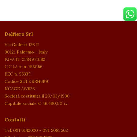
Delfiero Srl
Via Galletti 136 R
90121 Palermo - Italy
P.IVA IT 0384971082
C.C.I.A.A. n. 155056
REC n. 55335
Codice SDI KRRH6B9
NCAGE AW826
Società costituita il 28/03/1990
Capitale sociale € 46.480,00 i.v
Contatti
Tel: 091 6142020 - 091 5083502