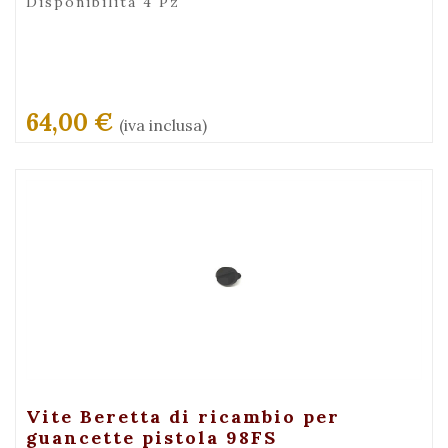
Disponibilità 4 Pz
64,00 €
(iva inclusa)
+ Visualizza
Vite Beretta di ricambio per
guancette pistola 98FS