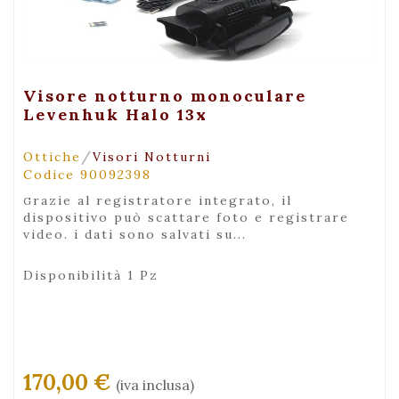
+ Visualizza
Visore notturno monoculare
Levenhuk Halo 13x
/
Ottiche
Visori Notturni
Codice 90092398
grazie al registratore integrato, il
dispositivo può scattare foto e registrare
video. i dati sono salvati su...
Disponibilità 1 Pz
170,00 €
(iva inclusa)