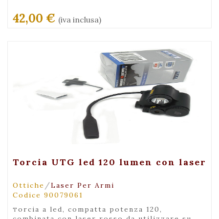
42,00 €
(iva inclusa)
+ Visualizza
Torcia UTG led 120 lumen con laser
/
Ottiche
Laser Per Armi
Codice 90079061
torcia a led, compatta potenza 120,
combinata con laser rosso da utilizzare su