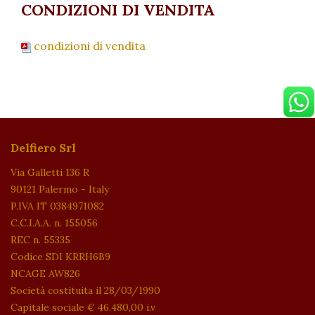
CONDIZIONI DI VENDITA
condizioni di vendita
Delfiero Srl
Via Galletti 136 R
90121 Palermo - Italy
P.IVA IT 0384971082
C.C.I.A.A. n. 155056
REC n. 55335
Codice SDI KRRH6B9
NCAGE AW826
Società costituita il 28/03/1990
Capitale sociale € 46.480,00 i.v