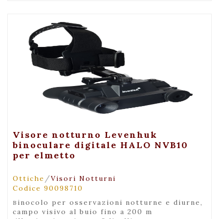
+ Visualizza
Visore notturno Levenhuk
binoculare digitale HALO NVB10
per elmetto
/
Ottiche
Visori Notturni
Codice 90098710
binocolo per osservazioni notturne e diurne,
campo visivo al buio fino a 200 m