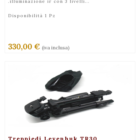
.illuminazione ir con 3 livelli...
Disponibilità 1 Pz
330,00 €
(iva inclusa)
+ Visualizza
Treppiedi Levenhuk TR30