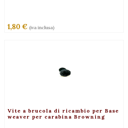
1,80 €
(iva inclusa)
+ Visualizza
Vite a brucola di ricambio per Base
weaver per carabina Browning