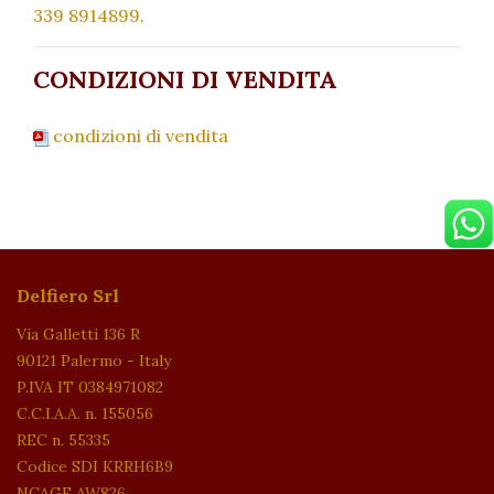
339 8914899.
CONDIZIONI DI VENDITA
condizioni di vendita
Delfiero Srl
Via Galletti 136 R
90121 Palermo - Italy
P.IVA IT 0384971082
C.C.I.A.A. n. 155056
REC n. 55335
Codice SDI KRRH6B9
NCAGE AW826