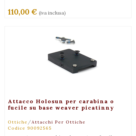
110,00 €
(iva inclusa)
+ Visualizza
Attacco Holosun per carabina o
fucile su base weaver picatinny
/
Ottiche
Attacchi Per Ottiche
Codice 90092565