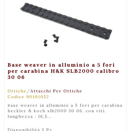
+ Visualizza
Base weaver in alluminio a 5 fori
per carabina H&K SLB2000 calibro
30 06
/
Ottiche
Attacchi Per Ottiche
Codice 90101052
base weaver in alluminio a 5 fori per carabina
heckler & koch slb2000 30 06, con viti.
lunghezza : 16,5...
Disponibilità 3 Pz