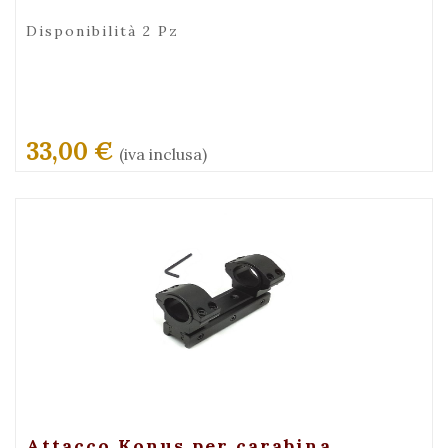
Disponibilità 2 Pz
33,00 €
(iva inclusa)
+ Visualizza
Attacco Konus per carabina