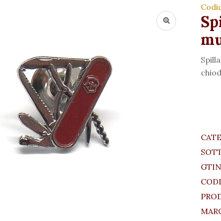
Codi
Spi
mu
Spill
chiod
CAT
SOT
GTIN
CODI
PRO
MARC