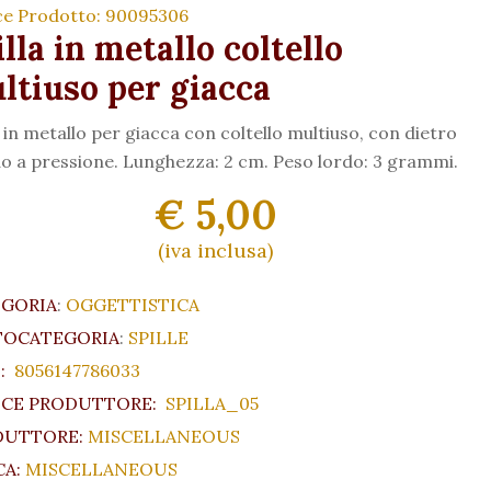
ce Prodotto: 90095306
lla in metallo coltello
ltiuso per giacca
a in metallo per giacca con coltello multiuso, con dietro
o a pressione. Lunghezza: 2 cm. Peso lordo: 3 grammi.
€ 5,00
(iva inclusa)
EGORIA
:
OGGETTISTICA
TOCATEGORIA
:
SPILLE
:
8056147786033
CE PRODUTTORE:
SPILLA_05
DUTTORE:
MISCELLANEOUS
A:
MISCELLANEOUS