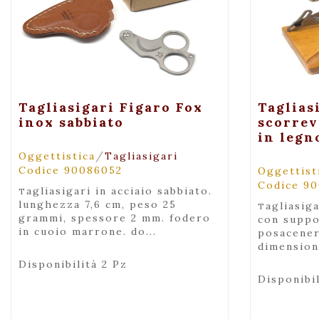
+ Visualizza
Tagliasigari Figaro Fox
Taglias
inox sabbiato
scorrev
in legn
/
Oggettistica
Tagliasigari
Codice 90086052
Oggettist
Codice 9
tagliasigari in acciaio sabbiato.
lunghezza 7,6 cm, peso 25
tagliasigari in acciaio sabbiato
grammi, spessore 2 mm. fodero
con suppo
in cuoio marrone. do...
posacener
dimensioni
Disponibilità 2 Pz
Disponibil