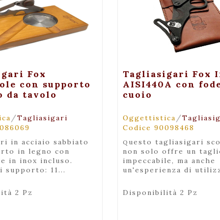
+ Visualizza
+ Visualiz
igari Fox
Tagliasigari Fox 
ole con supporto
AISI440A con fod
o da tavolo
cuoio
/
/
ica
Tagliasigari
Oggettistica
Tagliasi
0086069
Codice 90098468
questo tagliasigari scorrevole
rto in legno con
non solo offre un tagl
e in inox incluso.
impeccabile, ma anche
 supporto: 11...
un'esperienza di utilizz
ità 2 Pz
Disponibilità 2 Pz