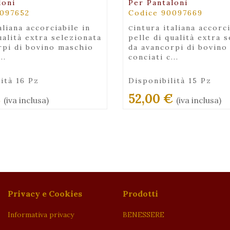
loni
Per Pantaloni
0097652
Codice 90097669
cintura italiana accorciabile in
ualità extra selezionata
pelle di qualità extra 
rpi di bovino maschio
da avancorpi di bovino
..
conciati c...
ità 16 Pz
Disponibilità 15 Pz
€
52,00 €
(iva inclusa)
(iva inclusa)
Privacy e Cookies
Prodotti
Informativa privacy
BENESSERE