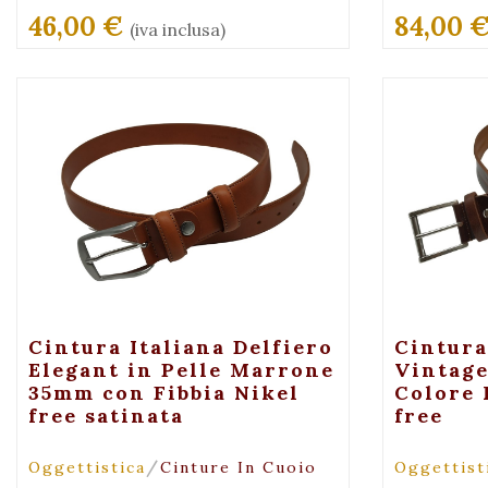
46,00 €
84,00 
(iva inclusa)
+ Maggiori Dettagli
+ 
Cintura Italiana Delfiero
Cintura
Elegant in Pelle Marrone
Vintage
35mm con Fibbia Nikel
Colore
free satinata
free
/
Oggettistica
Cinture In Cuoio
Oggettist