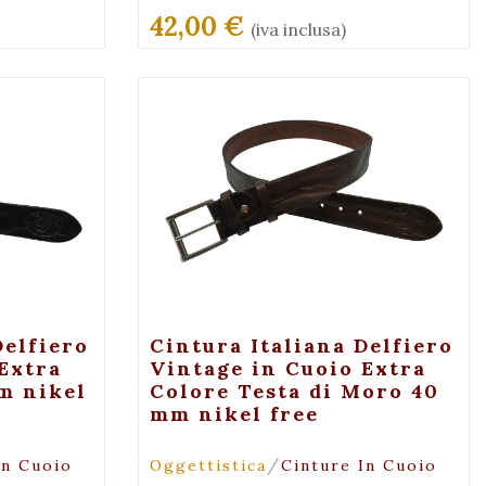
42,00 €
(iva inclusa)
gli
+ Maggiori Dettagli
Delfiero
Cintura Italiana Delfiero
Extra
Vintage in Cuoio Extra
m nikel
Colore Testa di Moro 40
mm nikel free
/
In Cuoio
Oggettistica
Cinture In Cuoio