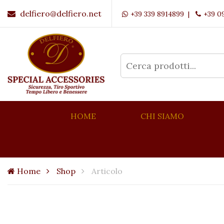
delfiero@delfiero.net
+39 339 8914899 |
+39 0
HOME
CHI SIAMO
Home
Shop
Articolo