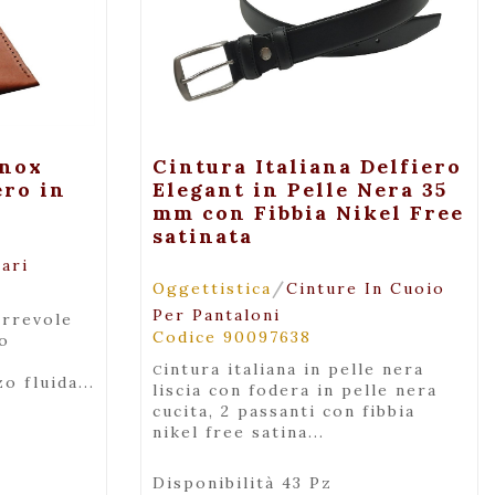
za
+ Maggiori Dettagli
Inox
Cintura Italiana Delfiero
ero in
Elegant in Pelle Nera 35
mm con Fibbia Nikel Free
satinata
gari
/
Oggettistica
Cinture In Cuoio
Per Pantaloni
Codice 90097638
io
cintura italiana in pelle nera
o fluida...
liscia con fodera in pelle nera
cucita, 2 passanti con fibbia
nikel free satina...
Disponibilità 43 Pz