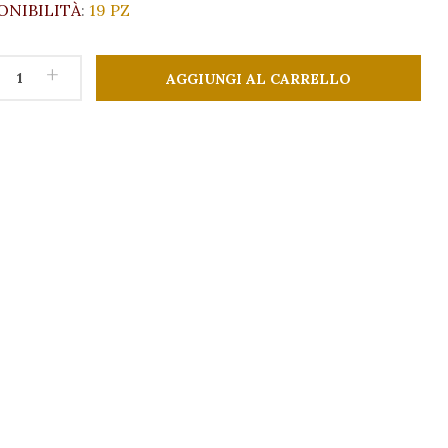
ONIBILITÀ
:
19 PZ
+