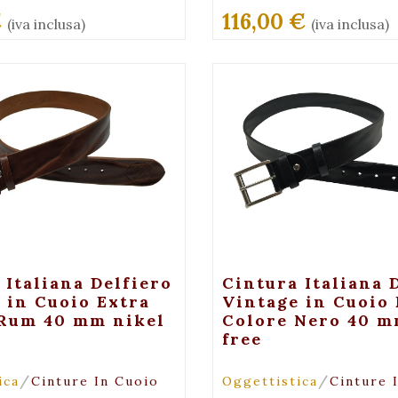
€
116,00 €
(iva inclusa)
(iva inclusa)
Maggiori Dettagli
+ Maggiori Detta
 Italiana Delfiero
Cintura Italiana 
 in Cuoio Extra
Vintage in Cuoio 
 Rum 40 mm nikel
Colore Nero 40 m
free
/
/
ica
Cinture In Cuoio
Oggettistica
Cinture 