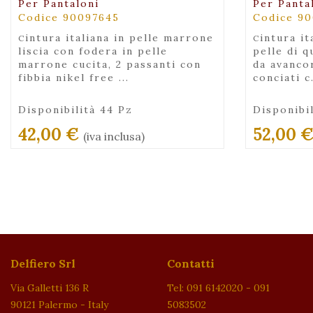
Per Pantaloni
Per Panta
Codice 90097645
Codice 9
cintura italiana in pelle marrone
cintura italiana accorciabile in
liscia con fodera in pelle
pelle di q
marrone cucita, 2 passanti con
da avanco
fibbia nikel free ...
conciati c.
Disponibilità 44 Pz
Disponibil
42,00 €
52,00 
(iva inclusa)
Delfiero Srl
Contatti
Via Galletti 136 R
Tel: 091 6142020 - 091
90121 Palermo - Italy
5083502