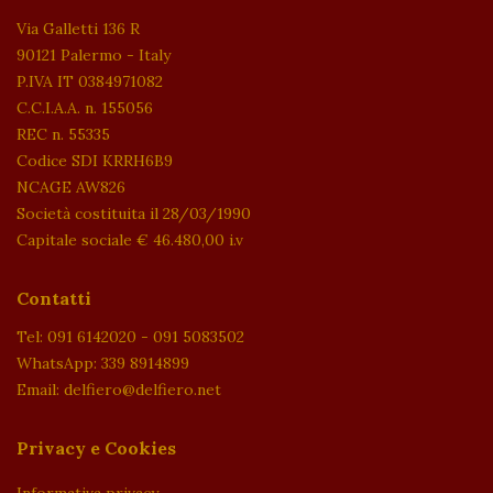
Via Galletti 136 R
90121 Palermo - Italy
P.IVA IT 0384971082
C.C.I.A.A. n. 155056
REC n. 55335
Codice SDI KRRH6B9
NCAGE AW826
Società costituita il 28/03/1990
Capitale sociale € 46.480,00 i.v
Contatti
Tel: 091 6142020 - 091 5083502
WhatsApp: 339 8914899
Email: delfiero@delfiero.net
Privacy e Cookies
Informativa privacy