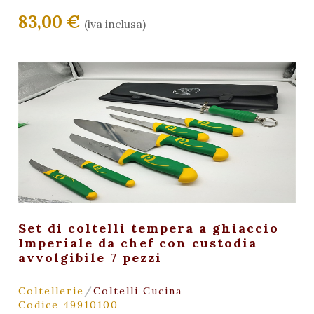
83,00 €
(iva inclusa)
+ Visualizza
Set di coltelli tempera a ghiaccio
Imperiale da chef con custodia
avvolgibile 7 pezzi
/
Coltellerie
Coltelli Cucina
Codice 49910100