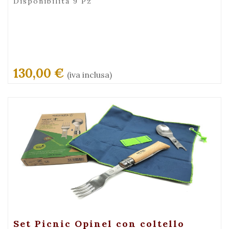
Disponibilità 9 Pz
130,00 €
(iva inclusa)
+ Visualizza
Set Picnic Opinel con coltello