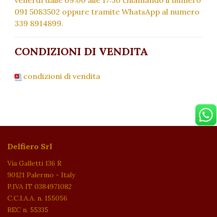
091 5083502 oppure tramite WhatsApp al numero
339 8914899.
CONDIZIONI DI VENDITA
condizioni di vendita
Delfiero Srl
Via Galletti 136 R
90121 Palermo - Italy
P.IVA IT 0384971082
C.C.I.A.A. n. 155056
REC n. 55335