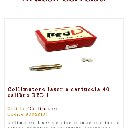
+ Visualizza
Collimatore laser a cartuccia 40
calibro RED I
/
Ottiche
Collimatori
Codice 90058134
collimatore laser a cartuccia in acciaio inox e
ottone, semplice da utilizzare. accensione