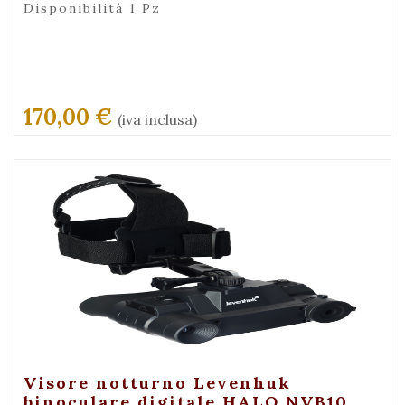
Disponibilità 1 Pz
170,00 €
(iva inclusa)
+ Visualizza
Visore notturno Levenhuk
binoculare digitale HALO NVB10