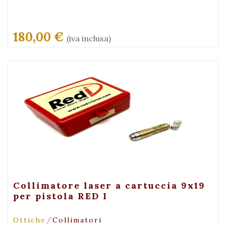
180,00 €
(iva inclusa)
+ Visualizza
Collimatore laser a cartuccia 9x19
per pistola RED I
/
Ottiche
Collimatori