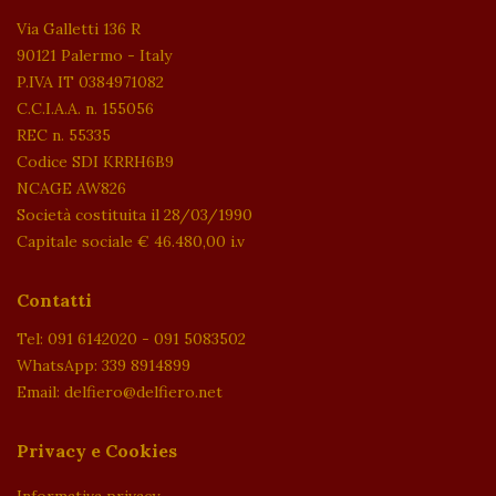
Via Galletti 136 R
90121 Palermo - Italy
P.IVA IT 0384971082
C.C.I.A.A. n. 155056
REC n. 55335
Codice SDI KRRH6B9
NCAGE AW826
Società costituita il 28/03/1990
Capitale sociale € 46.480,00 i.v
Contatti
Tel: 091 6142020 - 091 5083502
WhatsApp: 339 8914899
Email: delfiero@delfiero.net
Privacy e Cookies
Informativa privacy