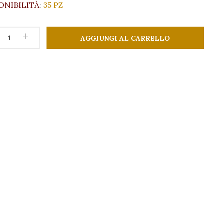
ONIBILITÀ
:
35 PZ
+