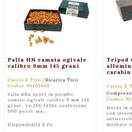
+ Visualizza
Palla HN ramata ogivale
Tripod 
calibro 9mm 145 grani
allumin
carabin
/
Caccia E Tiro
Ricarica Tiro
Codice 90102660
Caccia E 
Compress
palla h&n sport in piombo
Codice 90
ramato ogivale calibro 9 mm 145
grani , rn.356 145hs confezione
morsa in alluminio aeronautico
500 pezzi. ma...
con inter
antiscivol
montato s
Disponibilità 8 Pz