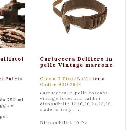
za
+ Maggiori Dettagli
allistol
Cartuccera Delfiero in
pelle Vintage marrone
/
i Pulizia
Caccia E Tiro
Buffetteria
Codice 90102639
cartuccera in pelle toscana
vintage foderata. calibri
disponibili : 12,16,20,24,28,36 .
uggine
made in italy . ...
pu...
Disponibilità 10 Pz