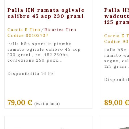
+ Visualizza
Palla HN ramata ogivale
Palla H
calibro 45 acp 230 grani
wadcutt
125 gra
/
Caccia E Tiro
Ricarica Tiro
Codice 90102707
Caccia E 
Codice 90
palla h&n sport in piombo
ramato ogivale calibro 45 acp
palla h&n sport in piombo
230 grani , rn .452 230hs
ramato wa
confezione 250 pezz...
segno, ca
125 grani ,
Disponibilità 16 Pz
Disponibil
79,00 €
89,00 
(iva inclusa)