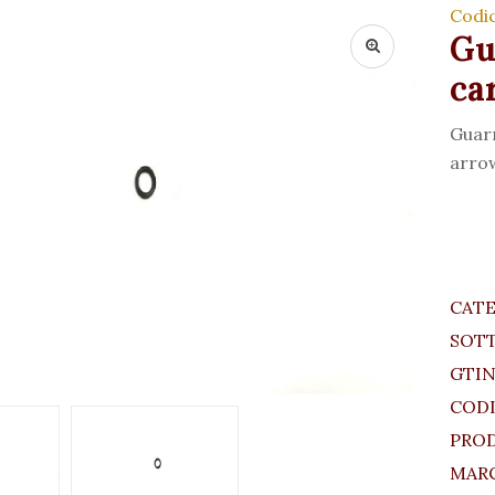
Codi
Gu
ca
Guarn
arrow
CAT
SOT
GTIN
CODI
PRO
MARC