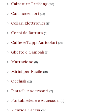
Calzature Trekking
(50)
Cani accessori
(73)
Collari Elettronici
(15)
Corni da Battuta
(5)
Cuffie e Tappi Auricolari
(21)
Ghette e Gambali
(6)
Mattazione
(8)
Mirini per Fucile
(19)
Occhiali
(12)
Piattelli e Accessori
(2)
Portabretelle e Accessori
(11)
Ricarica Caccia
(24)