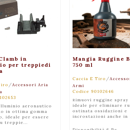
+ Visualizza
+ Visualiz
Clamb in
Mangia Ruggine B
io per treppiedi
750 ml
a
/
Caccia E Tiro
Accessor
/
Tiro
Accessori Aria
Armi
Codice 90102646
a
102653
rimuovi ruggine spray da 750 ml,
ideale per eliminare r
ostinata ossidazioni e
no in ottima gomma
incrostazioni anche in 
o, ideale per essere
u treppie...
Disponibilità 6 Pz