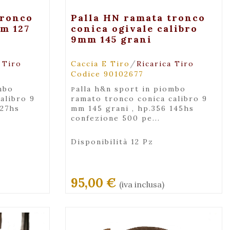
za
+ Visualizza
tronco
Palla HN ramata tronco
m 127
conica ogivale calibro
9mm 145 grani
/
 Tiro
Caccia E Tiro
Ricarica Tiro
Codice 90102677
palla h&n sport in piombo
alibro 9
ramato tronco conica calibro 9
127hs
mm 145 grani , hp.356 145hs
confezione 500 pe...
Disponibilità 12 Pz
95,00 €
(iva inclusa)