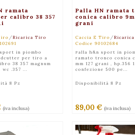
+ Visualizza
+ Visualiz
N ramata
Palla HN ramata 
er calibro 38 357
conica calibro 9m
ni
grani
/
/
Tiro
Ricarica Tiro
Caccia E Tiro
Ricarica
102691
Codice 90102684
palla h&n sport in piombo
dcutter per tiro a
ramato tronco conica c
libro 38 357 magnum
mm 127 grani , hp.356 
 wc .357 ...
confezione 500 pe...
ità 8 Pz
Disponibilità 8 Pz
€
89,00 €
(iva inclusa)
(iva inclusa)