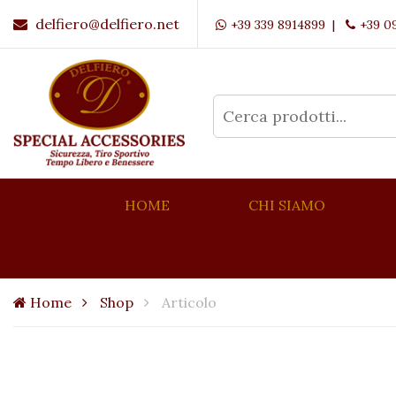
delfiero@delfiero.net
+39 339 8914899 |
+39 0
HOME
CHI SIAMO
Home
Shop
Articolo