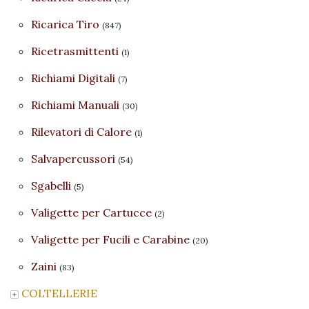
Ricarica Tiro
(847)
Ricetrasmittenti
(1)
Richiami Digitali
(7)
Richiami Manuali
(30)
Rilevatori di Calore
(1)
Salvapercussori
(54)
Sgabelli
(5)
Valigette per Cartucce
(2)
Valigette per Fucili e Carabine
(20)
Zaini
(83)
COLTELLERIE