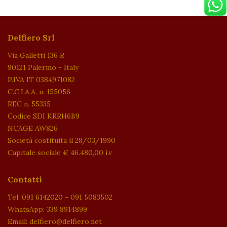
Delfiero Srl
Via Galletti 136 R
90121 Palermo - Italy
P.IVA IT 0384971082
C.C.I.A.A. n. 155056
REC n. 55335
Codice SDI KRRH6B9
NCAGE AW826
Società costituita il 28/03/1990
Capitale sociale € 46.480,00 i.v
Contatti
Tel: 091 6142020 - 091 5083502
WhatsApp: 339 8914899
Email: delfiero@delfiero.net